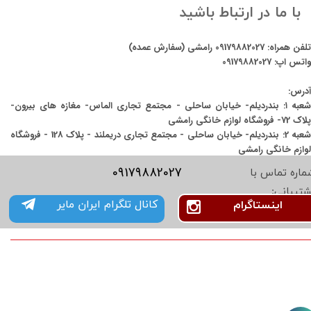
با ما در ارتباط باشید
تلفن همراه:
09179882027
رامشی (سفارش عمده)
واتس اپ:
09179882027
آدرس:
شعبه ۱: بندردیلم- خیابان ساحلی - مجتمع تجاری الماس- مغازه های بیرون-
پلاک 72- فروشگاه لوازم خانگی رامشی
شعبه 2: بندردیلم- خیابان ساحلی - مجتمع تجاری دریملند - پلاک 128 - فروشگاه
لوازم خانگی رامشی
09179882027
ماره تماس با
شتیبانی:
کانال تلگرام ایران مایر
اینستاگرام