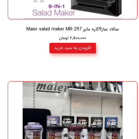
سالاد ساز9کاره مایر Maier salad maker MR-297
۶,۵۰۰,۰۰۰ تومان
افزودن به سبد خرید