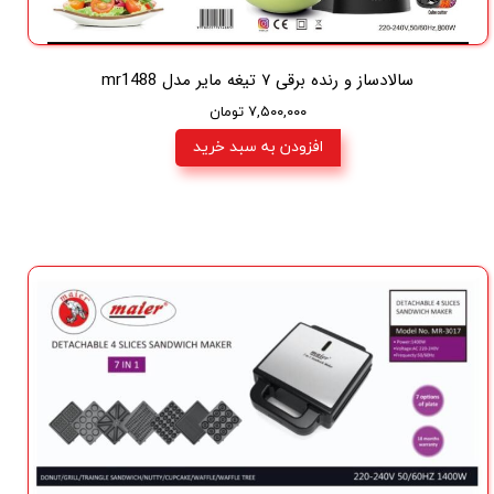
سالادساز و رنده برقی ۷ تیغه ماير مدل mr1488
۷,۵۰۰,۰۰۰ تومان
افزودن به سبد خرید