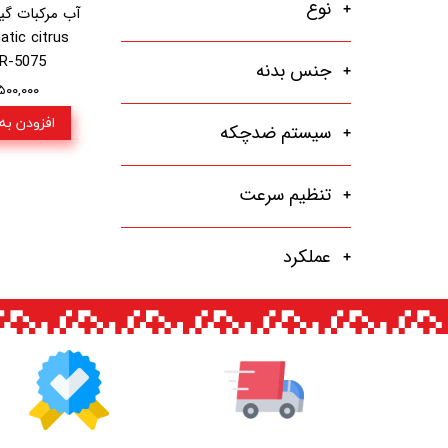
نوع
atic citrus
MR-5075
جنس بدنه
۹,۵۰۰,۰۰۰ تو
افزودن به
سیستم ضدچکه
تنظیم سرعت
عملکرد