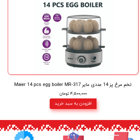
تخم مرغ پز 14 عددی مایر Maier 14 pcs egg boiler MR-317
۴,۵۰۰,۰۰۰ تومان
افزودن به سبد خرید