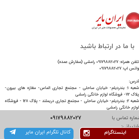
با ما در ارتباط باشید
تلفن همراه:
09179882027
رامشی (سفارش عمده)
واتس اپ:
09179882027
آدرس:
شعبه ۱: بندردیلم- خیابان ساحلی - مجتمع تجاری الماس- مغازه های بیرون-
پلاک 72- فروشگاه لوازم خانگی رامشی
شعبه 2: بندردیلم- خیابان ساحلی - مجتمع تجاری دریملند - پلاک 128 - فروشگاه
لوازم خانگی رامشی
09179882027
ماره تماس با
شتیبانی:
کانال تلگرام ایران مایر
اینستاگرام