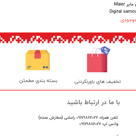
سماور برقی مایر Maier
Digital samo
موجودی
بسته بندی مطمئن
تخفیف های باورنکردنی
ن
با ما در ارتباط باشید
تلفن همراه:
09179882027
رامشی (سفارش عمده)
واتس اپ:
09179882027