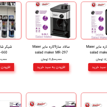
سالاد ساز 9 کاره مایر Maier
سالاد ساز9کاره مایر Maier
شیکر شار
-660
salad maker MR-297
salad mak
مان
۶,۵۰۰,۰۰۰ تومان
,۲۶۰,۰۰۰
 سبد خرید
افزودن به سبد خرید
افزودن 