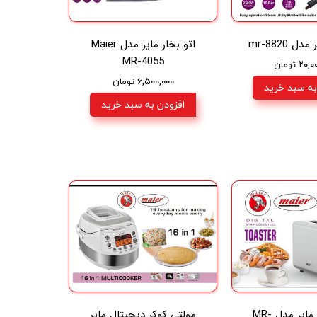
 mr-8820
اتو بخار مایر مدل Maier
MR-4055
۲ تومان
۶,۵۰۰,۰۰۰ تومان
به سبد خرید
افزودن به سبد خرید
توستر نان مایر مدل MR-
مولتی کوکر دیجیتال مایر