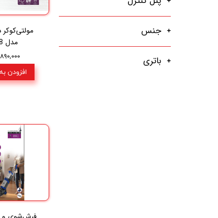
پنل کنترل
جنس
مولتی‌کوکر 
مدل MR-848
۱۲,۸۹۰,۰۰۰ ت
باتری
افزودن به
فرش‌شوی و م