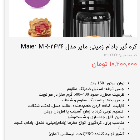
کره گیر بادام زمینی مایر مدل Maier MR-2424
کد محصول: mr-2424
۱۰,۲۰۰,۰۰۰ تومان
توان موتور: 150 وات
جنس تیغه: استیل ضدزنگ مقاوم
ظرفیت مخزن: حدود 400–500 گرم مغز در هر نوبت
جنس بدنه: پلاستیک مقاوم و شفاف
قابلیت اضافه کردن طعم‌دهنده: مانند عسل، نمک، شکلات
تنظیم نرمی کره: با زمان آسیاب یا افزودن روغن
مخزن قابل جداسازی و شست‌وشو
مناسب برای: کره‌گیری انواع مغزها (بادام‌زمینی، فندق، بادام، کنجد
و...)
کشور تولید کننده:PRC(تحت لیسانس آلمان)