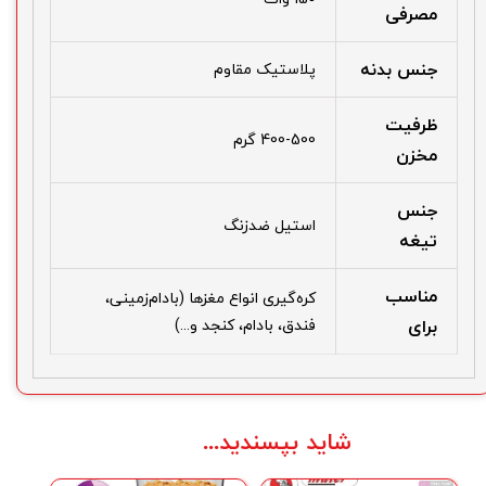
مصرفی
جنس بدنه
پلاستیک مقاوم
ظرفیت
400-500 گرم
مخزن
جنس
استیل ضدزنگ
تیغه
مناسب
کره‌گیری انواع مغزها (بادام‌زمینی،
برای
فندق، بادام، کنجد و...)
شاید بپسندید...