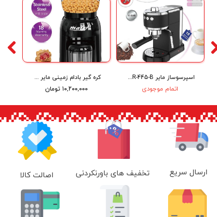
اسپرسوساز مایر Maier Espresso Coffee Maker MR-445-B
کره گیر بادام زمینی مایر مدل Maier MR-2424
اتمام موجودی
۱۰,۲۰۰,۰۰۰ تومان
ارسال سریع
تخفیف های باورنکردنی
اصالت کالا