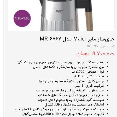
چای‌ساز مایر Maier مدل MR-6767
کد محصول: mr-6767
۱۹,۷۰۰,۰۰۰ تومان
مدل دستگاه: چای‌ساز روی‌همی (کتری و قوری بر روی یکدیگر)
نوع عملکرد: دیجیتالی با نمایشگر و دکمه‌های لمسی
توان مصرفی: 1500وات
ظرفیت کتری: 1.7لیتر
جنس کتری: استیل ضدزنگ، مقاوم و دو جداره
ظرفیت قوری: 1 لیتر
جنس قوری: شیشه پیرکس مقاوم در برابر حرارت
صافی داخل قوری: استیل ضدزنگ قابل شستشو
سیستم گرم‌ نگه‌دار: دارد، با تنظیم دمای دلخواه
نمایشگر دما: دیجیتالی، دقیق و قابل کنترل
سیستم خاموشی خودکار: دارد (در زمان جوش کامل یا اتمام آب)
قابلیت تنظیم دما: دارد (از حدود 40 تا 100درجه سانتی‌گراد)