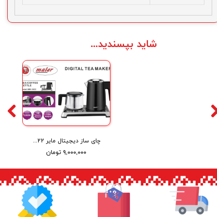
شاید بپسندید...
چای ساز دیجیتال مایر Maier digital tea maker MR-3522
۹,۰۰۰,۰۰۰ تومان