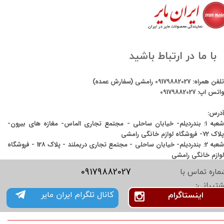
با ما در ارتباط باشید
تلفن همراه:
09179882027
رامشی (سفارش عمده)
واتس اپ:
09179882027
آدرس:
شعبه ۱: بندردیلم- خیابان ساحلی - مجتمع تجاری الماس- مغازه های بیرون-
پلاک 72- فروشگاه لوازم خانگی رامشی
شعبه 2: بندردیلم- خیابان ساحلی - مجتمع تجاری دریملند - پلاک 128 - فروشگاه
لوازم خانگی رامشی
09179882027
ماره تماس با
شتیبانی:
کانال تلگرام ایران مایر
اینستاگرام