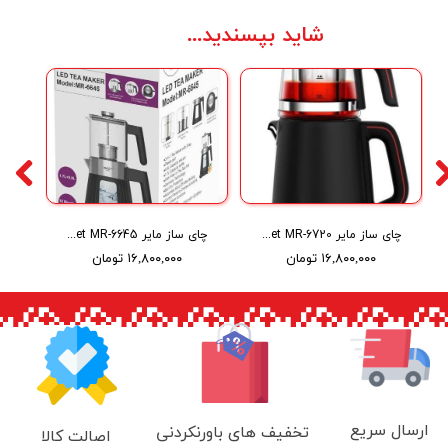
شاید بپسندید...
چای ساز مایر Maier tea maker set MR-6720
چای ساز مایر Maier LED tea maker set MR-6645
۱۶,۸۰۰,۰۰۰ تومان
۱۶,۸۰۰,۰۰۰ تومان
ارسال سریع
تخفیف های باورنکردنی
اصالت کالا