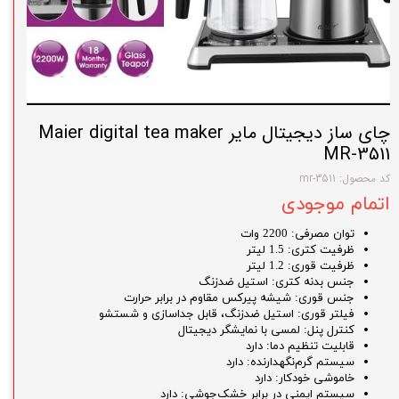
چای ساز دیجیتال مایر Maier digital tea maker
MR-3511
کد محصول: mr-3511
اتمام موجودی
توان مصرفی: 2200 وات
ظرفیت کتری: 1.5 لیتر
ظرفیت قوری: 1.2 لیتر
جنس بدنه کتری: استیل ضدزنگ
جنس قوری: شیشه پیرکس مقاوم در برابر حرارت
فیلتر قوری: استیل ضدزنگ، قابل جداسازی و شستشو
کنترل پنل: لمسی با نمایشگر دیجیتال
قابلیت تنظیم دما: دارد
سیستم گرم‌نگهدارنده: دارد
خاموشی خودکار: دارد
سیستم ایمنی در برابر خشک‌جوشی: دارد