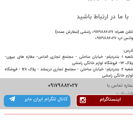
با ما در ارتباط باشید
تلفن همراه:
09179882027
رامشی (سفارش عمده)
واتس اپ:
09179882027
آدرس:
شعبه ۱: بندردیلم- خیابان ساحلی - مجتمع تجاری الماس- مغازه های بیرون-
پلاک 72- فروشگاه لوازم خانگی رامشی
شعبه 2: بندردیلم- خیابان ساحلی - مجتمع تجاری دریملند - پلاک 128 - فروشگاه
لوازم خانگی رامشی
09179882027
ماره تماس با
شتیبانی:
کانال تلگرام ایران مایر
اینستاگرام