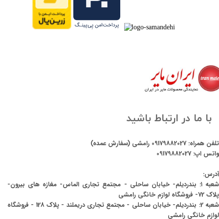
با ما در ارتباط باشید
تلفن همراه:
09179882027
رامشی (سفارش عمده)
واتس اپ:
09179882027
آدرس:
شعبه ۱: بندردیلم- خیابان ساحلی - مجتمع تجاری الماس- مغازه های بیرون-
پلاک 72- فروشگاه لوازم خانگی رامشی
شعبه 2: بندردیلم- خیابان ساحلی - مجتمع تجاری دریملند - پلاک 128 - فروشگاه
لوازم خانگی رامشی