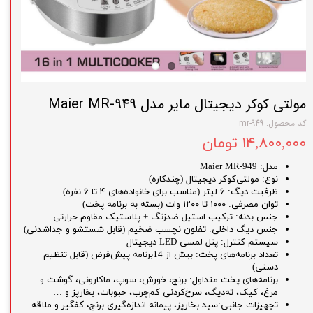
مولتی کوکر دیجیتال مایر مدل Maier MR-949
کد محصول: mr-949
۱۴,۸۰۰,۰۰۰ تومان
مدل: Maier MR-949
نوع: مولتی‌کوکر دیجیتال (چندکاره)
ظرفیت دیگ: ۶ لیتر (مناسب برای خانواده‌های ۴ تا ۶ نفره)
توان مصرفی: ۱۰۰۰ تا ۱۲۰۰ وات (بسته به برنامه پخت)
جنس بدنه: ترکیب استیل ضدزنگ + پلاستیک مقاوم حرارتی
جنس دیگ داخلی: تفلون نچسب ضخیم (قابل شستشو و جداشدنی)
سیستم کنترل: پنل لمسی LED دیجیتال
تعداد برنامه‌های پخت: بیش از 14برنامه پیش‌فرض (قابل تنظیم
دستی)
برنامه‌های پخت متداول: برنج، خورش، سوپ، ماکارونی، گوشت و
مرغ، کیک، ته‌دیگ، سرخ‌کردنی کم‌چرب، حبوبات، بخارپز و …
تجهیزات جانبی:سبد بخارپز، پیمانه اندازه‌گیری برنج، کفگیر و ملاقه