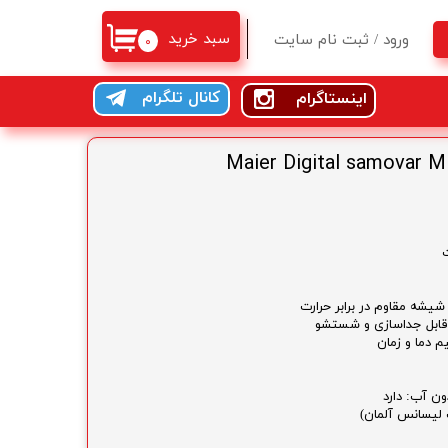
سبد خرید
ورود
/
ثبت نام سایت
۰
حساب کاربری من
کانال تلگرام
اینستاگرام
تغییر گذر واژه
سفارشات
خروج از حساب کاربری
یشه مقاوم در برابر حرارت
قابل جداسازی و شستشو
م دما و زمان
ن آب: دارد