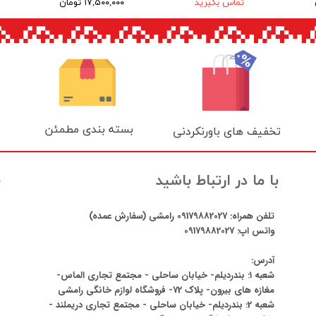
تماس بگیرید
۱۷,۵۰۰,۰۰۰ تومان
بسته بندی مطمئن
تخفیف های باورنکردنی
ن
با ما در ارتباط باشید
تلفن همراه:
09179882027
رامشی (سفارش عمده)
واتس اپ:
09179882027
آدرس:
شعبه ۱: بندردیلم- خیابان ساحلی - مجتمع تجاری الماس-
مغازه های بیرون- پلاک 72- فروشگاه لوازم خانگی رامشی
شعبه 2: بندردیلم- خیابان ساحلی - مجتمع تجاری دریملند -