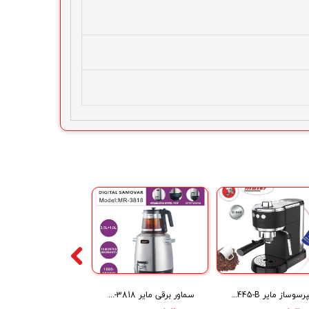
اسپرسوساز مایر Maier Espresso Coffee Maker MR-445-B
سماور برقی مایر Maier Digital samovar MR-3818