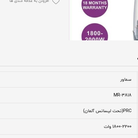
افزودن به علاقه مندی ها
سماور
MR-3818
PRC(تحت لیسانس آلمان)
1800-2200 وات