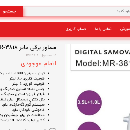
جستجو
موزش
تماس با ما
حساب کاربری
شگفت انگیز
سماور برقی مایر Maier Digital samovar MR-3818
کد محصول: mr-3818
اتمام موجودی
توان مصرفی: 1800-2200 وات
ظرفیت کتری: 3.5 لیتر
ظرفیت قوری: 1 لیتر
جنس بدنه: استیل ضدزنگ و ش
فیلتر قوری: استیل ضدزنگ، 
پنل کنترل دیجیتال: برای تنظی
سیستم گرم نگه‌دارنده: دارد
خاموشی خودکار: دارد
محافظت در برابر جوشیدن بدو
کشور تولید کننده:PRC(تحت لیسانس آلمان)