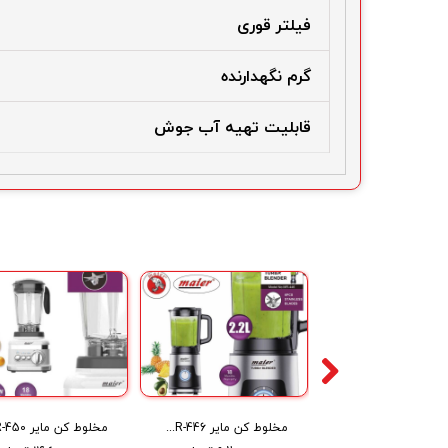
فیلتر قوری
گرم نگهدارنده
قابلیت تهیه آب جوش
اسپرسو ساز مایر Espresso Coffee Maker MR-739
مخلوط کن مایر Maier blender MR-446