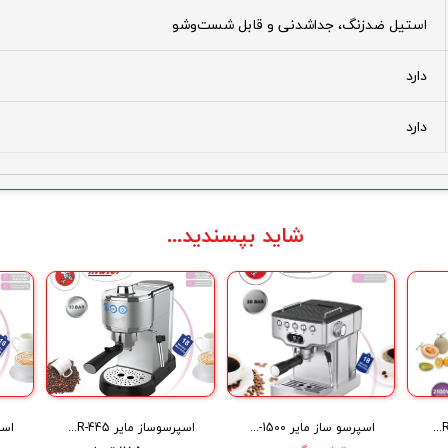
استیل ضدزنگ، جداشدنی و قابل شست‌وشو
دارد
دارد
شاید بپسندید...
مخلوط کن مایر Maier blender MR-450
اسپرسو ساز مایر Espresso Coffee Maker MR-1500
اسپرسوساز مایر Maier Espresso Coffee Maker MR-445