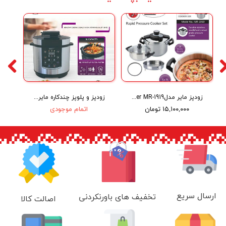
زودپز مایر مدلMaier MR-1919
زودپز و پلوپز چندکاره مایر مدل MR-4949
۱۵,۱۰۰,۰۰۰ تومان
اتمام موجودی
ارسال سریع
تخفیف های باورنکردنی
اصالت کالا