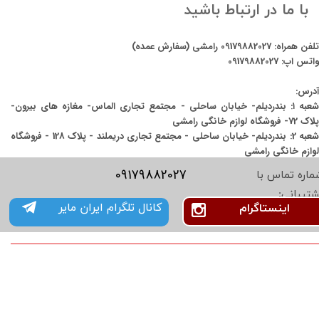
با ما در ارتباط باشید
تلفن همراه:
09179882027
رامشی (سفارش عمده)
واتس اپ:
09179882027
آدرس:
شعبه ۱: بندردیلم- خیابان ساحلی - مجتمع تجاری الماس- مغازه های بیرون-
پلاک 72- فروشگاه لوازم خانگی رامشی
شعبه 2: بندردیلم- خیابان ساحلی - مجتمع تجاری دریملند - پلاک 128 - فروشگاه
لوازم خانگی رامشی
09179882027
ماره تماس با
شتیبانی:
کانال تلگرام ایران مایر
اینستاگرام