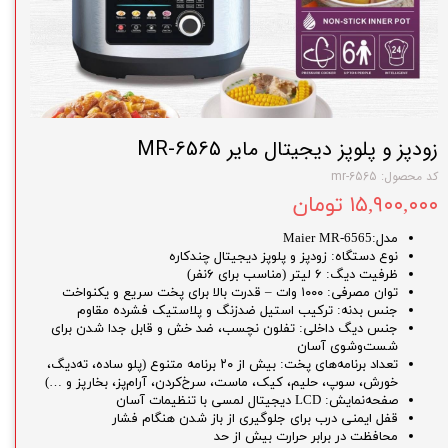
زودپز و پلوپز دیجیتال مایر MR-6565
کد محصول: mr-6565
۱۵,۹۰۰,۰۰۰ تومان
مدل:Maier MR-6565
نوع دستگاه: زودپز و پلوپز دیجیتال چندکاره
ظرفیت دیگ: ۶ لیتر (مناسب برای ۶نفر)
توان مصرفی: ۱۰۰۰ وات – قدرت بالا برای پخت سریع و یکنواخت
جنس بدنه: ترکیب استیل ضدزنگ و پلاستیک فشرده مقاوم
جنس دیگ داخلی: تفلون نچسب، ضد خش و قابل جدا شدن برای
شست‌وشوی آسان
تعداد برنامه‌های پخت: بیش از ۲۰ برنامه متنوع (پلو ساده، ته‌دیگ،
خورش، سوپ، حلیم، کیک، ماست، سرخ‌کردن، آرام‌پز، بخارپز و …)
صفحه‌نمایش: LCD دیجیتال لمسی با تنظیمات آسان
قفل ایمنی درب برای جلوگیری از باز شدن هنگام فشار
محافظت در برابر حرارت بیش از حد