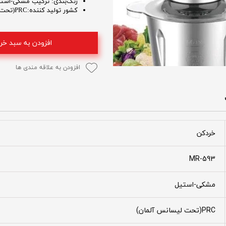
رنگ‌بندی: ترکیب مشکی-است
کشور تولید کننده:PRC(تحت لیسانس آلمان)
افزودن به سبد خر
افزودن به علاقه مندی ها
خردکن
MR-593
مشکی-استیل
PRC(تحت لیسانس آلمان)