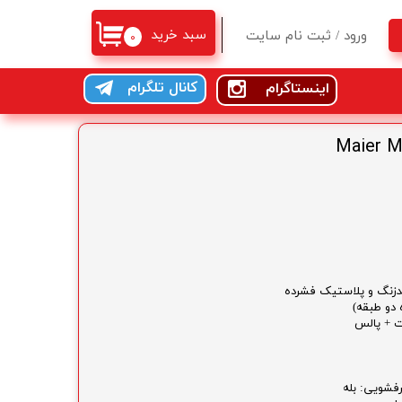
سبد خرید
ورود
/
ثبت نام سایت
۰
حساب کاربری من
کانال تلگرام
اینستاگرام
تغییر گذر واژه
سفارشات
خروج از حساب کاربری
زنگ و پلاستیک فشرده
فشویی: بله