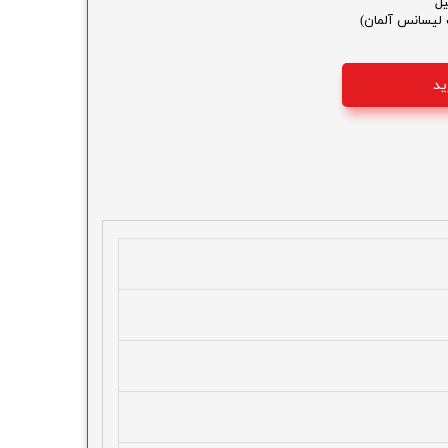
یل
ید