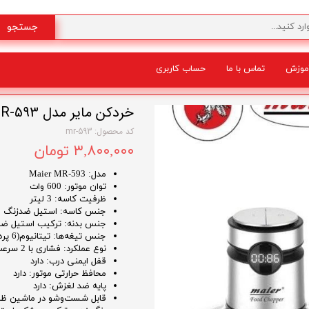
جستجو
موزش
تماس با ما
حساب کاربری
شگفت انگیز
خردکن مایر مدل Maier MR-593
کد محصول: mr-593
۳,۸۰۰,۰۰۰ تومان
مدل: Maier MR-593
توان موتور: 600 وات
ظرفیت کاسه: 3 لیتر
جنس کاسه: استیل ضدزنگ
جنس بدنه: ترکیب استیل ضد
جنس تیغه‌ها: تیتانیوم(6 پره دو طبقه)
نوع عملکرد: فشاری با 2 سرعت + پالس
قفل ایمنی درب: دارد
محافظ حرارتی موتور: دارد
پایه ضد لغزش: دارد
قابل شست‌وشو در ماشین ظر