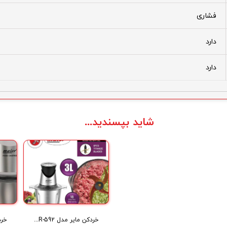
فشاری
دارد
دارد
شاید بپسندید...
خردکن مایر مدل Maier MR-592