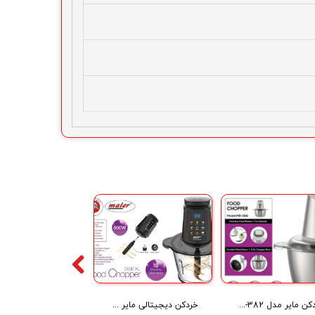
خردکن مایر مدل Maier MR-382
خردکن دیجیتالی مایر مدل Maier MR-495B