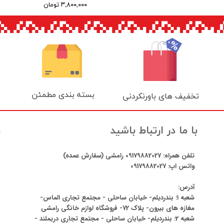
۳,۸۰۰,۰۰۰ تومان
بسته بندی مطمئن
تخفیف های باورنکردنی
ن
با ما در ارتباط باشید
تلفن همراه:
09179882027
رامشی (سفارش عمده)
واتس اپ:
09179882027
آدرس:
شعبه ۱: بندردیلم- خیابان ساحلی - مجتمع تجاری الماس-
مغازه های بیرون- پلاک 72- فروشگاه لوازم خانگی رامشی
شعبه 2: بندردیلم- خیابان ساحلی - مجتمع تجاری دریملند -