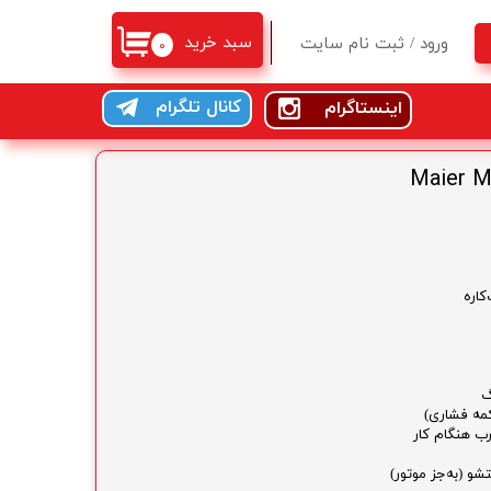
سبد خرید
ورود
/
ثبت نام سایت
۰
حساب کاربری من
کانال تلگرام
اینستاگرام
تغییر گذر واژه
سفارشات
خروج از حساب کاربری
کاره
گ
مه فشاری)
ب هنگام کار
 (به‌جز موتور)