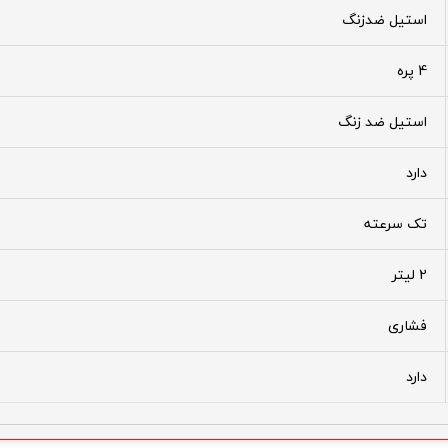
استیل ضدزنگ
4 پره
استیل ضد زنگ
دارد
تک سرعته
2 لیتر
فشاری
دارد