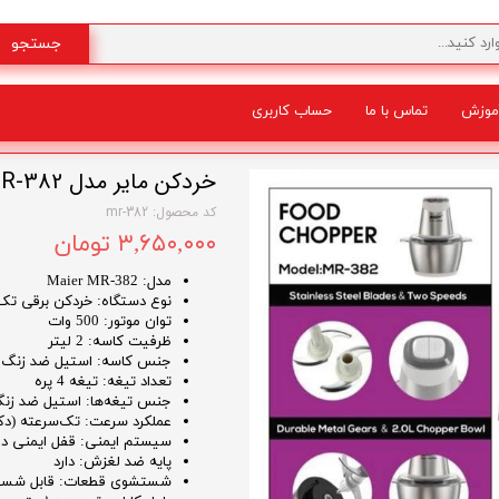
جستجو
موزش
تماس با ما
حساب کاربری
شگفت انگیز
خردکن مایر مدل Maier MR-382
کد محصول: mr-382
۳,۶۵۰,۰۰۰ تومان
مدل: Maier MR-382
نوع دستگاه: خردکن برقی تک‌
توان موتور: 500 وات
ظرفیت کاسه: 2 لیتر
جنس کاسه: استیل ضد زنگ
تعداد تیغه: تیغه 4 پره
جنس تیغه‌ها: استیل ضد زن
عملکرد سرعت: تک‌سرعته (دک
سیستم ایمنی: قفل ایمنی در
پایه ضد لغزش: دارد
شستشوی قطعات: قابل شستشو