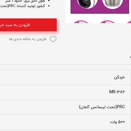
طول کابل برق: حدود ۱ متر
کشور تولید کننده:PRC(تحت لیسانس آلمان)
افزودن به سبد خر
افزودن به علاقه مندی ها
خردکن
MR-382
PRC(تحت لیسانس آلمان)
500 وات