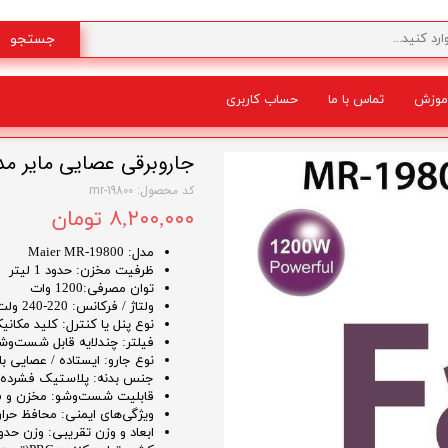
جستجو
موزش
تماس با ما
حساب کاربری
شگفت انگیز
جاروبرقی عصایی مایر مدل 19800
کد محصول: mr-19800
۸,۲۰۰,۰۰۰ تومان
مدل: Maier MR-19800
ظرفیت مخزن: حدود 1 لیتر
توان مصرفی:1200 وات
ولتاژ / فرکانس: 220-240 ولت / 50-60 هرتز
نوع پنل یا کنترل: کلید مکان
فیلتر: چندلایه قابل شست‌وشو (PA
نوع جارو: ایستاده / عصایی ب
جنس بدنه: پلاستیک فشرده مق
قابلیت شست‌وشو: مخزن و ف
ویژگی‌های ایمنی: محافظ حرا
ابعاد و وزن تقریبی: وزن حدود 2.5 کیلوگرم، طراحی جمع‌