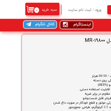
سبد خرید
ورود
/
ثبت نام سایت
۰
حساب کاربری من
کانال تلگرام
اینستاگرام
تغییر گذر واژه
سفارشات
MR-
خروج از حساب کاربری
یکی روی دسته
HE)
ا قابلیت استفاده دستی
اوم در برابر ضربه
یلتر قابل شست‌وشو
رتی موتور و قطع خودکار در صورت داغ شدن
وجور