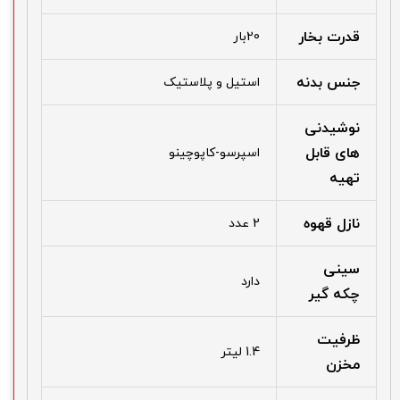
قدرت بخار
20بار
جنس بدنه
استیل و پلاستیک
نوشیدنی
های قابل
اسپرسو-کاپوچینو
تهیه
نازل قهوه
2 عدد
سینی
دارد
چکه گیر
ظرفیت
1.4 لیتر
مخزن