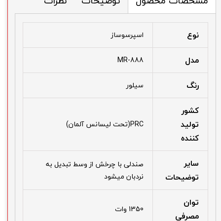
توضیحات
نظرات
مشخصات محصول
نوع
اسپرسوساز
مدل
MR-888
رنگ
سیلور
کشور
تولید
PRC(تحت لیسانس آلمان)
کننده
سایر
صندلی با چرخش از وسط تبدیل به
توضیحات
نردبان میشود
توان
1350 وات
مصرفی