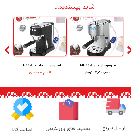
شاید بپسندید...
اسپرسوساز مایر Maier Espresso Coffee Maker MR-445
اسپرسوساز مایر Maier Espresso Coffee Maker MR-445-B
۱۷,۵۰۰,۰۰۰ تومان
اتمام موجودی
ارسال سریع
تخفیف های باورنکردنی
اصالت کالا