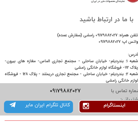
با ما در ارتباط باشید
تلفن همراه:
09179882027
رامشی (سفارش عمده)
واتس اپ:
09179882027
آدرس:
شعبه ۱: بندردیلم- خیابان ساحلی - مجتمع تجاری الماس- مغازه های بیرون-
پلاک 72- فروشگاه لوازم خانگی رامشی
شعبه 2: بندردیلم- خیابان ساحلی - مجتمع تجاری دریملند - پلاک 128 - فروشگاه
لوازم خانگی رامشی
09179882027
ماره تماس با
شتیبانی:
کانال تلگرام ایران مایر
اینستاگرام