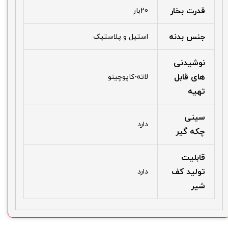
قدرت بخار
20بار
جنس بدنه
استیل و پلاستیک
نوشیدنی
های قابل
لاته-کاپوچینو
تهیه
سینی
دارد
چکه گیر
قابلیت
تولید کف
دارد
شیر