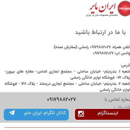
با ما در ارتباط باشید
تلفن همراه:
09179882027
رامشی (سفارش عمده)
واتس اپ:
09179882027
آدرس:
شعبه ۱: بندردیلم- خیابان ساحلی - مجتمع تجاری الماس- مغازه های بیرون-
پلاک 72- فروشگاه لوازم خانگی رامشی
شعبه 2: بندردیلم- خیابان ساحلی - مجتمع تجاری دریملند - پلاک 128 - فروشگاه
لوازم خانگی رامشی
09179882027
ماره تماس با
شتیبانی:
کانال تلگرام ایران مایر
اینستاگرام