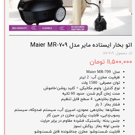
اتو بخار ایستاده مایر مدل Maier MR-709
کد محصول: mr-709
۱۱,۵۰۰,۰۰۰ تومان
مدل: Maier MR-709
ظرفیت مخزن آب: 2 لیتر
توان مصرفی: 1580 وات
نوع کنترل: ولوم مکانیکی + کلید روشن/خاموش
مدت زمان گرم شدن: حدود 60 ثانیه
سطوح بخاردهی: 4 سطح قابل تنظیم
فشار بخار: 3 بار
عملکردها: بخاردهی عمودی، اسپری آب، سیستم ضدچکه، سیستم
رسوب‌زدایی، قابلیت پرکردن مخزن در حین کار
جنس بدنه: پلاستیک فشرده مقاوم در برابر حرارت
جنس لوله بخار: روکش نسوز
قابلیت شست‌وشو: مخزن جداشونده قابل شست‌وشو