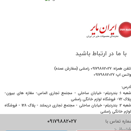
با ما در ارتباط باشید
تلفن همراه:
09179882027
رامشی (سفارش عمده)
واتس اپ:
09179882027
آدرس:
شعبه ۱: بندردیلم- خیابان ساحلی - مجتمع تجاری الماس- مغازه های بیرون-
پلاک 72- فروشگاه لوازم خانگی رامشی
شعبه 2: بندردیلم- خیابان ساحلی - مجتمع تجاری دریملند - پلاک 128 - فروشگاه
لوازم خانگی رامشی
09179882027
ماره تماس با
شتیبانی: