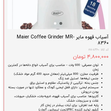
آسیاب قهوه مایر Maier Coffee Grinder MR-
8360
کد کالا: mr-8360
۴,۸۰۰,۰۰۰ تومان
توان مصرفی: 600 وات – مناسب برای آسیاب انواع دانه‌ها در کمترین
زمان
ظرفیت مخزن: 800 میلی‌لیتر (معادل حدود 400 گرم مواد خشک)
جنس تیغه‌ها: استیل ضد زنگ
جنس بدنه: ترکیبی از پلاستیک مقاوم و استیل براق
سیستم ایمنی: دارای قفل ایمنی کودک و عملکرد تنها در صورت بسته
بودن درپوش
کاربردها: مناسب برای آسیاب قهوه، ادویه‌جات، خشکبار، حبوبات،
غلات و سبزیجات خشک
پایه ضد لغزش: برای ثبات بیشتر در زمان کار
کشور تولید کننده:PRC(تحت لیسانس آلمان)