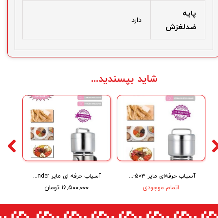
پایه
دارد
ضدلغزش
شاید بپسندید...
آسیاب حرفه‌ای مایر Maier Professional Grinder MR-503
آسیاب حرفه ای مایر Maier 504 Professional Coffee Grinder
اتمام موجودی
۱۶,۵۰۰,۰۰۰ تومان