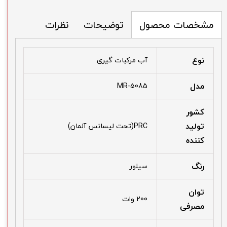
توضیحات
نظرات
مشخصات محصول
نوع
آب مرکبات گیری
مدل
MR-5085
کشور
تولید
PRC(تحت لیسانس آلمان)
کننده
رنگ
سیلور
توان
200 وات
مصرفی