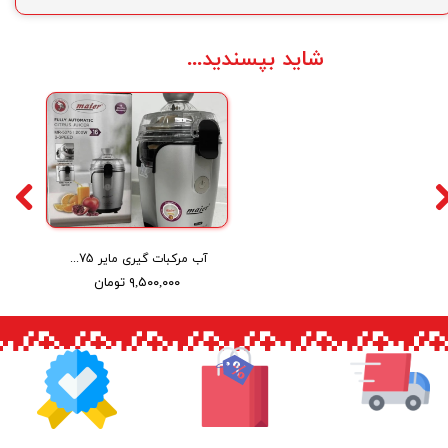
شاید بپسندید...
آب مرکبات گیری مایر Maier fully automatic citrus juicer MR-5075
۹,۵۰۰,۰۰۰ تومان