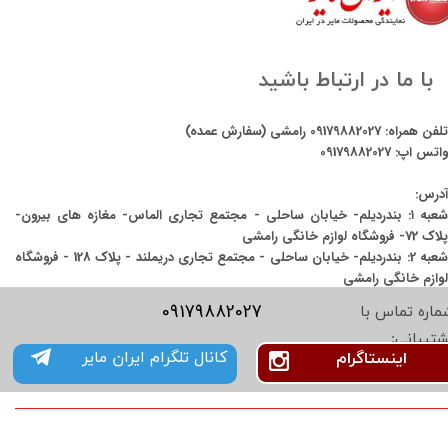
با ما در ارتباط باشید
تلفن همراه:
09179882027
رامشی (سفارش عمده)
واتس اپ:
09179882027
آدرس:
شعبه ۱: بندردیلم- خیابان ساحلی - مجتمع تجاری الماس- مغازه های بیرون-
پلاک 72- فروشگاه لوازم خانگی رامشی
شعبه 2: بندردیلم- خیابان ساحلی - مجتمع تجاری دریملند - پلاک 128 - فروشگاه
لوازم خانگی رامشی
09179882027
ماره تماس با
شتیبانی:
کانال تلگرام ایران مایر
اینستاگرام