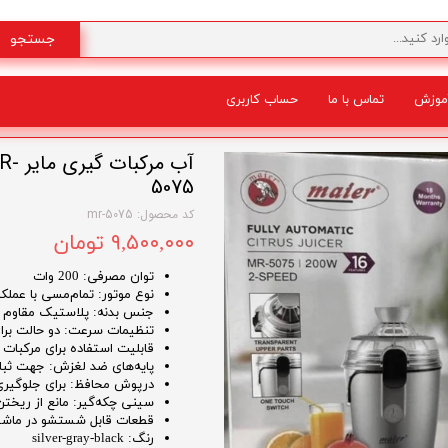
جستجو
موزش
تماس با ما
حساب کاربری
شگفت انگیز
آب م
5075
کد محصول: mr-5075
۹,۵۰۰,۰۰۰ تومان
توان مصرفی: 200 وات
نوع موتور: تمام‌مسی با عملکرد
جنس بدنه: پلاستیک مقاوم و 
تنظیمات سرعت: دو حالت برای
قابلیت استفاده برای مرکبات 
پایه‌های ضد لغزش: جهت ثبا
درپوش محافظ: برای جلوگیری ا
سینی چکه‌گیر: مانع از ریخت
قطعات قابل شستشو در ماشین
رنگ: silver-gray-black