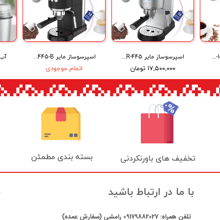
اسپرسو ساز مایر Espresso Coffee Maker MR-1500
اسپرسوساز مایر Maier Espresso Coffee Maker MR-445
اسپرسوساز مایر Maier Espresso Coffee Maker MR-445-B
۱۷,۵۰۰,۰۰۰ تومان
اتمام موجودی
بسته بندی مطمئن
تخفیف های باورنکردنی
ن
با ما در ارتباط باشید
تلفن همراه:
09179882027
رامشی (سفارش عمده)