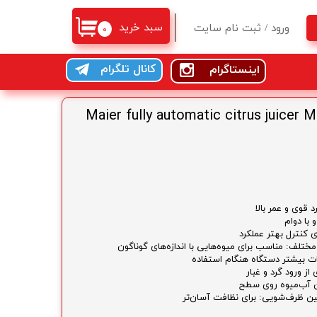
سبد خرید
ورود
/
ثبت نام سایت
۰
حساب کاربری من
کانال تلگرام
اینستاگرام
تغییر گذر واژه
سفارشات
رکبات گیری مایر Maier fully automatic citrus juicer MR-
خروج از حساب کاربری
 قوی و عمر بالا
با دوام
 کنترل بهتر عملکرد
مختلف: مناسب برای میوه‌هایی با اندازه‌های گوناگون
ت بیشتر دستگاه هنگام استفاده
ز ورود گرد و غبار
ن آب‌میوه روی سطح
 ظرف‌شویی: برای نظافت آسان‌تر