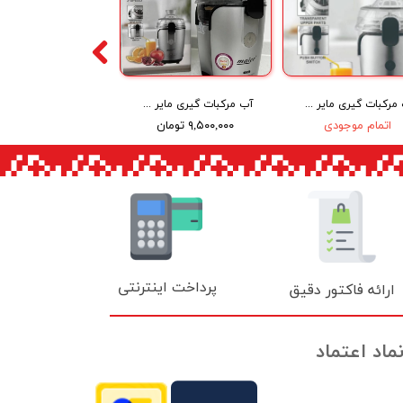
آب مرکبات گیری مایر مدل mr-5085
آب مرکبات گیری مایر Maier fully automatic citrus juicer MR-5075
اتمام موجودی
۹,۵۰۰,۰۰۰ تومان
پرداخت اینترنتی
ارائه فاکتور دقیق
ماد اعتماد