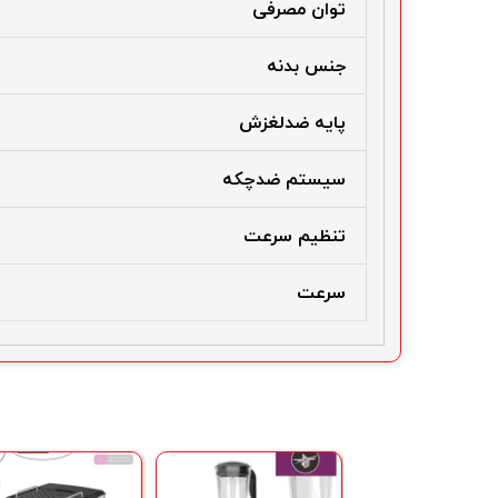
توان مصرفی
جنس بدنه
پایه ضدلغزش
سیستم ضدچکه
تنظیم سرعت
سرعت