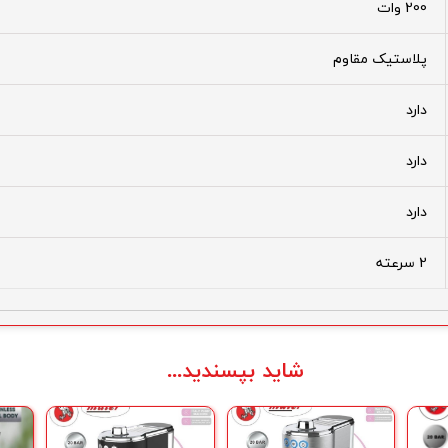
200 وات
پلاستیک مقاوم
دارد
دارد
دارد
2 سرعته
شاید بپسندید...