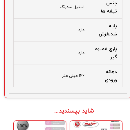
جنس
استیل ضدزنگ
تیغه ها
پایه
دارد
ضدلغزش
پارچ آبمیوه
دارد
گیر
دهانه
126 میلی متر
ورودی
شاید بپسندید...