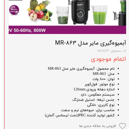
آبمیوه‌گیری مایر مدل MR-863
کد محصول: mr-863
اتمام موجودی
نام محصول: آبمیوه‌گیری مایر مدل MR-863
مدل: MR-863
توان: ۸۰۰ وات
نوع موتور: فول‌کوپر
اندازه دهانه ورودی:126mm
سیستم معکوس: دارد
جنس تیغه: استیل ضدزنگ
نوع کاربری: خانگی
مناسب برای: میوه‌های نرم و سفت
کشور تولید کننده:PRC(تحت لیسانس آلمان)
افزودن به علاقه مندی ها