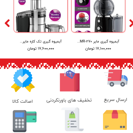
آبمیوه گیری مایر Maier luxury juice extractor MR-270
آبمیوه گیری تک کاره مایر Maier multifunction juicer MR-277
۱۷,۱۰۰,۰۰۰ تومان
۱۷,۶۰۰,۰۰۰ تومان
ارسال سریع
تخفیف های باورنکردنی
اصالت کالا