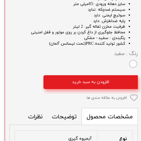
سایز دهانه ورودی :85میلی متر
سیستم ضدچکه :ندارد
سوئیچ ایمنی :دارد
پایه ضدلغزش :دارد
ظرفیت مخزن تفاله گیر: 2 لیتر
محافظ جلوگیری از داغ کردن بر روی موتور و قفل امنیتی
رنگبندی : سفید - مشکی
کشور تولید کننده:PRC(تحت لیسانس آلمان)
رنگ
: سفید
افزودن به سبد خرید
افزودن به علاقه مندی ها
توضیحات
نظرات
مشخصات محصول
نوع
آبمیوه گیری