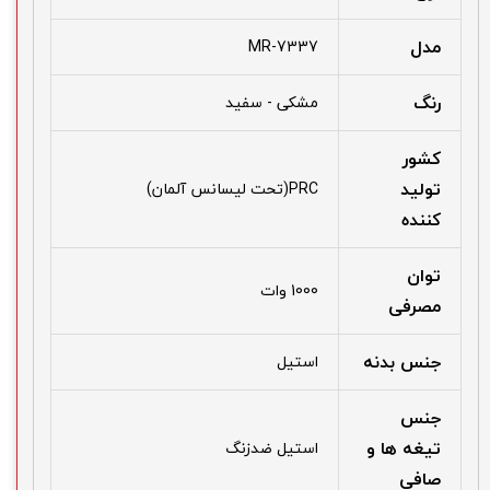
مدل
MR-7337
رنگ
مشکی - سفید
کشور
تولید
PRC(تحت لیسانس آلمان)
کننده
توان
1000 وات
مصرفی
جنس بدنه
استیل
جنس
تیغه ها و
استیل ضدزنگ
صافی