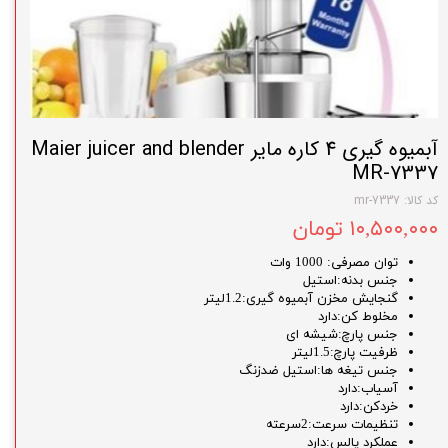
آبمیوه گیری 4 کاره مایر Maier juicer and blender
MR-7337
کد کالا: mr-7337
۱۰,۵۰۰,۰۰۰ تومان
توان مصرفی: 1000 وات
جنس بدنه:استیل
گنجایش مخزن آبمیوه گیری:1.2لیتر
مخلوط کن:دارد
جنس پارچ:شیشه ای
ظرفیت پارچ:1.5لیتر
جنس تیغه ها:استیل ضدزنگ
آسیاب:دارد
خردکن:دارد
تنظیمات سرعت:2سرعته
عملکرد پالس:دارد