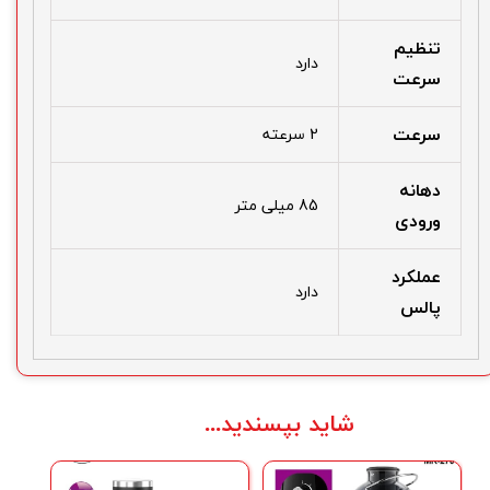
تنظیم
دارد
سرعت
سرعت
2 سرعته
دهانه
85 میلی متر
ورودی
عملکرد
دارد
پالس
شاید بپسندید...