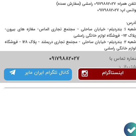
تلفن همراه:
09179882027
رامشی (سفارش عمده)
واتس اپ:
09179882027
آدرس:
شعبه ۱: بندردیلم- خیابان ساحلی - مجتمع تجاری الماس- مغازه های بیرون-
پلاک 72- فروشگاه لوازم خانگی رامشی
شعبه 2: بندردیلم- خیابان ساحلی - مجتمع تجاری دریملند - پلاک 128 - فروشگاه
لوازم خانگی رامشی
09179882027
ماره تماس با
شتیبانی:
کانال تلگرام ایران مایر
اینستاگرام