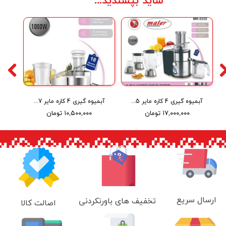
شاید بپسندید...
آبمیوه گیری 4 کاره مایر Maier juicer and blender MR-5335
آبمیوه گیری 4 کاره مایر Maier juicer and blender MR-7337
۱۷,۰۰۰,۰۰۰ تومان
۱۰,۵۰۰,۰۰۰ تومان
ارسال سریع
تخفیف های باورنکردنی
اصالت کالا