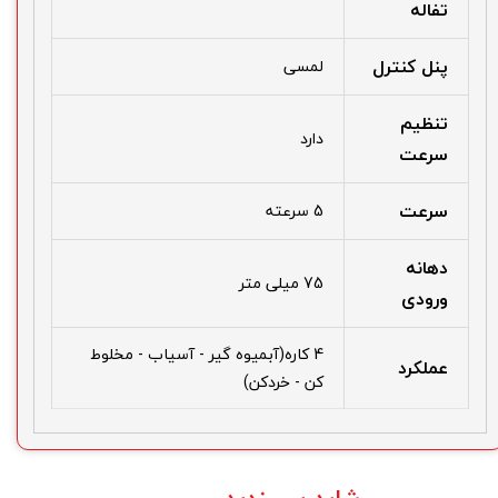
تفاله
پنل کنترل
لمسی
تنظیم
دارد
سرعت
سرعت
5 سرعته
دهانه
75 میلی متر
ورودی
4 کاره(آبمیوه گیر - آسیاب - مخلوط
عملکرد
کن - خردکن)