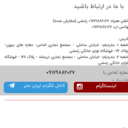
با ما در ارتباط باشید
تلفن همراه:
09179882027
رامشی (سفارش عمده)
واتس اپ:
09179882027
آدرس:
شعبه ۱: بندردیلم- خیابان ساحلی - مجتمع تجاری الماس- مغازه های بیرون-
پلاک 72- فروشگاه لوازم خانگی رامشی
شعبه 2: بندردیلم- خیابان ساحلی - مجتمع تجاری دریملند - پلاک 128 - فروشگاه
لوازم خانگی رامشی
09179882027
ماره تماس با
شتیبانی:
کانال تلگرام ایران مایر
اینستاگرام