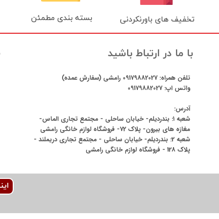
بسته بندی مطمئن
تخفیف های باورنکردنی
ن
با ما در ارتباط باشید
تلفن همراه:
09179882027
رامشی (سفارش عمده)
واتس اپ:
09179882027
آدرس:
شعبه ۱: بندردیلم- خیابان ساحلی - مجتمع تجاری الماس-
مغازه های بیرون- پلاک 72- فروشگاه لوازم خانگی رامشی
شعبه 2: بندردیلم- خیابان ساحلی - مجتمع تجاری دریملند -
پلاک 128 - فروشگاه لوازم خانگی رامشی
این