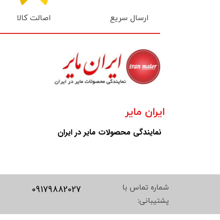
اصالت کالا
ارسال سریع
ایران مایر
نمایندگی محصولات مایر در ایران
09179882027
شماره تماس با
پشتیبانی: