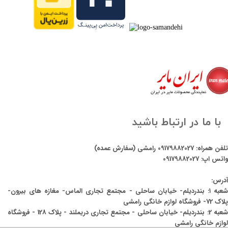
با ما در ارتباط باشید
تلفن همراه:
09179882027
رامشی (سفارش عمده)
واتس اپ:
09179882027
آدرس:
شعبه ۱: بندردیلم- خیابان ساحلی - مجتمع تجاری الماس- مغازه های بیرون-
پلاک 72- فروشگاه لوازم خانگی رامشی
شعبه 2: بندردیلم- خیابان ساحلی - مجتمع تجاری دریملند - پلاک 128 - فروشگاه
لوازم خانگی رامشی