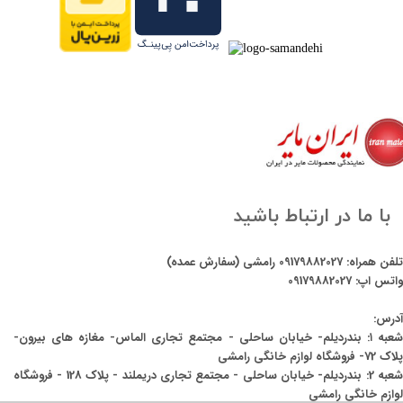
با ما در ارتباط باشید
تلفن همراه:
09179882027
رامشی (سفارش عمده)
واتس اپ:
09179882027
آدرس:
شعبه ۱: بندردیلم- خیابان ساحلی - مجتمع تجاری الماس- مغازه های بیرون-
پلاک 72- فروشگاه لوازم خانگی رامشی
شعبه 2: بندردیلم- خیابان ساحلی - مجتمع تجاری دریملند - پلاک 128 - فروشگاه
لوازم خانگی رامشی